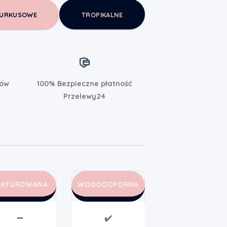
URKUSOWE
TROPIKALNE
rów
100% Bezpieczne płatność
Przelewy24
AKTUROWANA
WODOODPORNA
➖
✔️