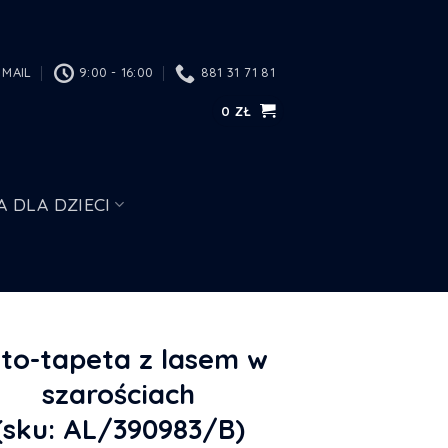
MAIL
9:00 - 16:00
881 31 71 81
0
ZŁ
A DLA DZIECI
to-tapeta z lasem w
szarościach
(sku: AL/390983/B)