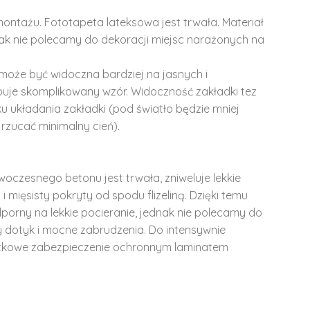
montażu. Fototapeta lateksowa jest trwała. Materiał
dnak nie polecamy do dekoracji miejsc narażonych na
może być widoczna bardziej na jasnych i
ępuje skomplikowany wzór. Widoczność zakładki tez
u układania zakładki (pod światło będzie mniej
rzucać minimalny cień).
woczesnego betonu jest trwała, zniweluje lekkie
i mięsisty pokryty od spodu flizeliną. Dzięki temu
dporny na lekkie pocieranie, jednak nie polecamy do
y dotyk i mocne zabrudzenia. Do intensywnie
tkowe zabezpieczenie ochronnym laminatem