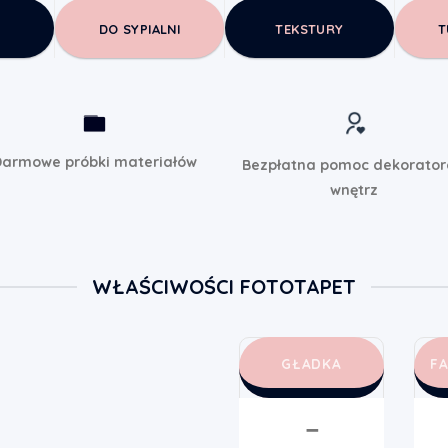
DO SYPIALNI
TEKSTURY
T
armowe próbki materiałów
Bezpłatna pomoc dekorato
wnętrz
WŁAŚCIWOŚCI FOTOTAPET
GŁADKA
F
➖