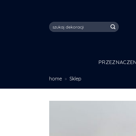
Skip
to
content
Szukaj:
PRZEZNACZEN
home
»
Sklep