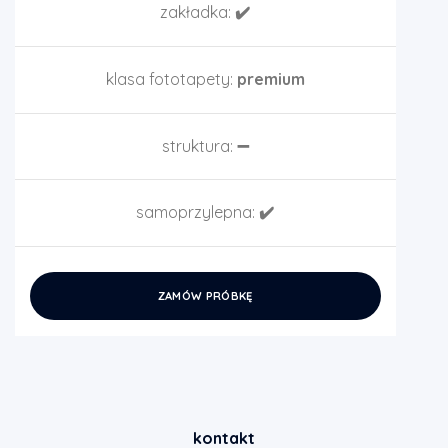
zakładka:
✔️
klasa fototapety:
premium
struktura:
➖
samoprzylepna:
✔️
ZAMÓW PRÓBKĘ
kontakt