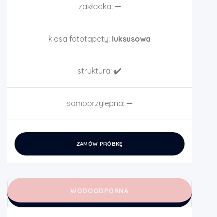
zakładka:
➖
klasa fototapety:
luksusowa
struktura:
✔️
samoprzylepna:
➖
ZAMÓW PRÓBKĘ
WODOODPORNA