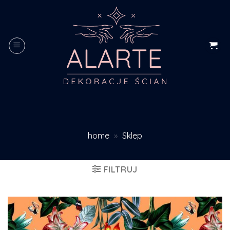
Skip
to
content
home
»
Sklep
FILTRUJ