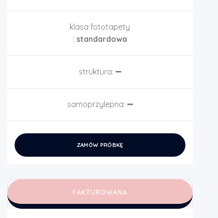
klasa fototapety
:
standardowa
struktura:
➖
samoprzylepna:
➖
ZAMÓW PRÓBKĘ
FAKTUROWANA