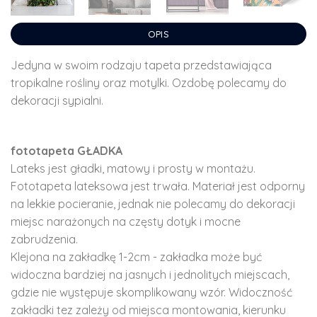
OPIS
Jedyna w swoim rodzaju tapeta przedstawiająca
tropikalne rośliny oraz motylki. Ozdobę polecamy do
dekoracji sypialni.
fototapeta GŁADKA
Lateks jest gładki, matowy i prosty w montażu.
Fototapeta lateksowa jest trwała. Materiał jest odporny
na lekkie pocieranie, jednak nie polecamy do dekoracji
miejsc narażonych na częsty dotyk i mocne
zabrudzenia.
Klejona na zakładkę 1-2cm - zakładka może być
widoczna bardziej na jasnych i jednolitych miejscach,
gdzie nie występuje skomplikowany wzór. Widoczność
zakładki tez zależy od miejsca montowania, kierunku