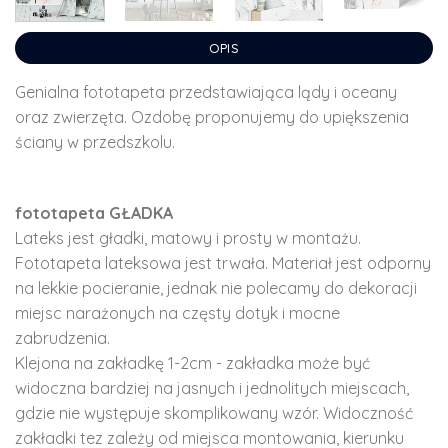
OPIS
Genialna fototapeta przedstawiająca lądy i oceany
oraz zwierzęta. Ozdobę proponujemy do upiększenia
ściany w przedszkolu.
fototapeta GŁADKA
Lateks jest gładki, matowy i prosty w montażu.
Fototapeta lateksowa jest trwała. Materiał jest odporny
na lekkie pocieranie, jednak nie polecamy do dekoracji
miejsc narażonych na częsty dotyk i mocne
zabrudzenia.
Klejona na zakładkę 1-2cm - zakładka może być
widoczna bardziej na jasnych i jednolitych miejscach,
gdzie nie występuje skomplikowany wzór. Widoczność
zakładki tez zależy od miejsca montowania, kierunku