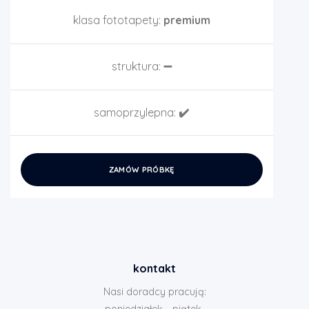
klasa fototapety:
premium
struktura:
➖
samoprzylepna:
✔️
ZAMÓW PRÓBKĘ
kontakt
Nasi doradcy pracują:
poniedziałek - piątek