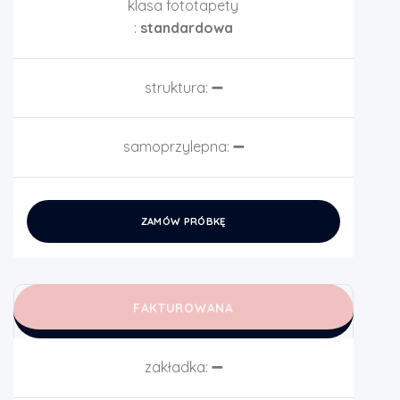
klasa fototapety
:
standardowa
struktura:
➖
samoprzylepna:
➖
ZAMÓW PRÓBKĘ
FAKTUROWANA
zakładka:
➖