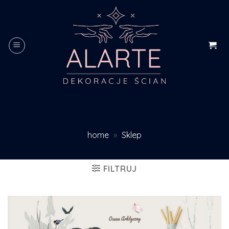
Skip
to
content
home
»
Sklep
FILTRUJ