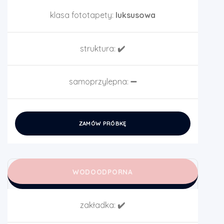
klasa fototapety:
luksusowa
struktura:
✔️
samoprzylepna:
➖
ZAMÓW PRÓBKĘ
WODOODPORNA
zakładka:
✔️