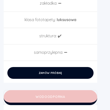
zakładka:
➖
klasa fototapety:
luksusowa
struktura:
✔️
samoprzylepna:
➖
ZAMÓW PRÓBKĘ
WODOODPORNA