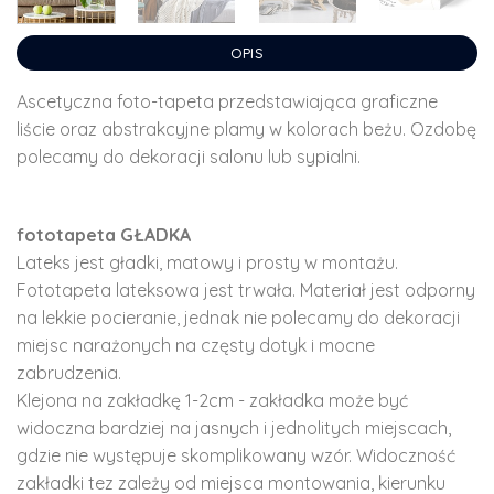
OPIS
Ascetyczna foto-tapeta przedstawiająca graficzne
liście oraz abstrakcyjne plamy w kolorach beżu. Ozdobę
polecamy do dekoracji salonu lub sypialni.
fototapeta GŁADKA
Lateks jest gładki, matowy i prosty w montażu.
Fototapeta lateksowa jest trwała. Materiał jest odporny
na lekkie pocieranie, jednak nie polecamy do dekoracji
miejsc narażonych na częsty dotyk i mocne
zabrudzenia.
Klejona na zakładkę 1-2cm - zakładka może być
widoczna bardziej na jasnych i jednolitych miejscach,
gdzie nie występuje skomplikowany wzór. Widoczność
zakładki tez zależy od miejsca montowania, kierunku