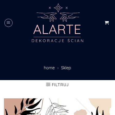
Skip
to
content
home
»
Sklep
FILTRUJ