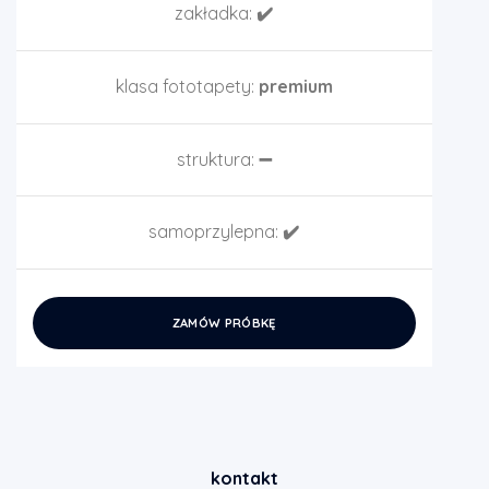
zakładka:
✔️
klasa fototapety:
premium
struktura:
➖
samoprzylepna:
✔️
ZAMÓW PRÓBKĘ
kontakt