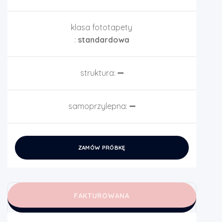
klasa fototapety
:
standardowa
struktura:
➖
samoprzylepna:
➖
ZAMÓW PRÓBKĘ
FAKTUROWANA