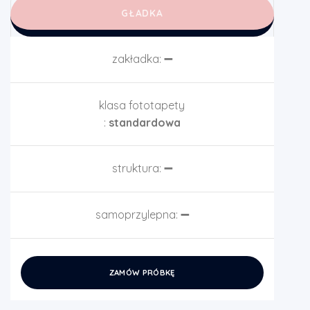
GŁADKA
zakładka:
➖
klasa fototapety
:
standardowa
struktura:
➖
samoprzylepna:
➖
ZAMÓW PRÓBKĘ