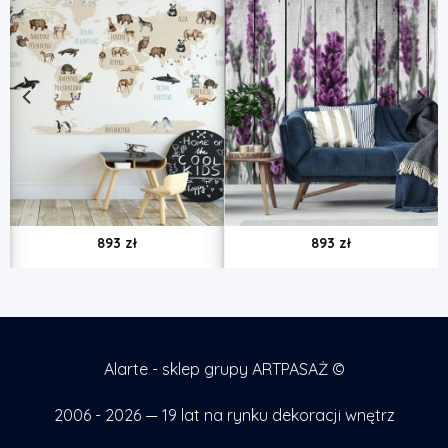
893
zł
893
zł
Alarte - sklep grupy ARTPASAŻ ©
2006 - 2026 — 19 lat na rynku dekoracji wnętrz