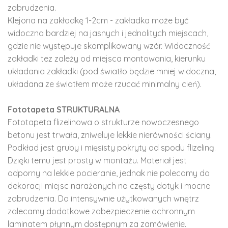
zabrudzenia.
Klejona na zakładkę 1-2cm - zakładka może być
widoczna bardziej na jasnych i jednolitych miejscach,
gdzie nie występuje skomplikowany wzór. Widoczność
zakładki tez zależy od miejsca montowania, kierunku
układania zakładki (pod światło będzie mniej widoczna,
układana ze światłem może rzucać minimalny cień).
Fototapeta STRUKTURALNA
Fototapeta flizelinowa o strukturze nowoczesnego
betonu jest trwała, zniweluje lekkie nierówności ściany.
Podkład jest gruby i mięsisty pokryty od spodu flizeliną.
Dzięki temu jest prosty w montażu. Materiał jest
odporny na lekkie pocieranie, jednak nie polecamy do
dekoracji miejsc narażonych na częsty dotyk i mocne
zabrudzenia. Do intensywnie użytkowanych wnętrz
zalecamy dodatkowe zabezpieczenie ochronnym
laminatem płynnym dostępnym za zamówienie.