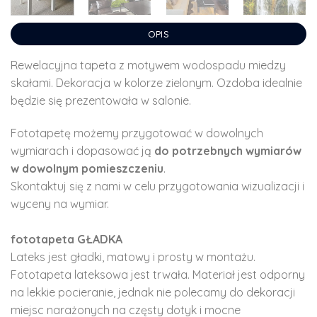
OPIS
Rewelacyjna tapeta z motywem wodospadu miedzy
skałami. Dekoracja w kolorze zielonym. Ozdoba idealnie
będzie się prezentowała w salonie.
Fototapetę możemy przygotować w dowolnych
wymiarach i dopasować ją
do potrzebnych wymiarów
w dowolnym pomieszczeniu
.
Skontaktuj się z nami w celu przygotowania wizualizacji i
wyceny na wymiar.
fototapeta GŁADKA
Lateks jest gładki, matowy i prosty w montażu.
Fototapeta lateksowa jest trwała. Materiał jest odporny
na lekkie pocieranie, jednak nie polecamy do dekoracji
miejsc narażonych na częsty dotyk i mocne