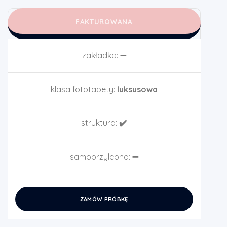
FAKTUROWANA
zakładka:
➖
klasa fototapety:
luksusowa
struktura:
✔️
samoprzylepna:
➖
ZAMÓW PRÓBKĘ