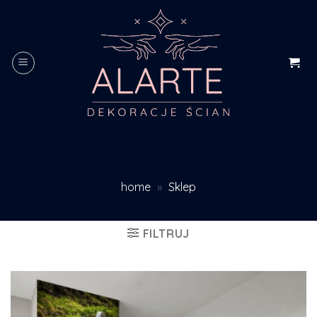
Skip
to
content
home
»
Sklep
FILTRUJ