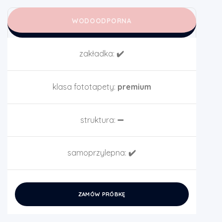
WODOODPORNA
zakładka:
✔️
klasa fototapety:
premium
struktura:
➖
samoprzylepna:
✔️
ZAMÓW PRÓBKĘ