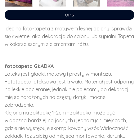
OPIS
Idealna foto-tapeta z motywem leśnej polany, sprawdzi
się świetne jako dekoracja do salonu lub sypialni. Tapeta
w kolorze szarym z elementami różu.
fototapeta GŁADKA
Lateks jest gładki, matowy i prosty w montażu.
Fototapeta lateksowa jest trwała. Materiał jest odporny
na lekkie pocieranie, jednak nie polecamy do dekoracji
miejsc narażonych na częsty dotyk i mocne
zabrudzenia.
Klejona na zakładkę 1-2cm - zakładka może być
widoczna bardziej na jasnych i jednolitych miejscach,
gdzie nie występuje skomplikowany wzór. Widoczność
zakładki tez zależy od miejsca montowania, kierunku