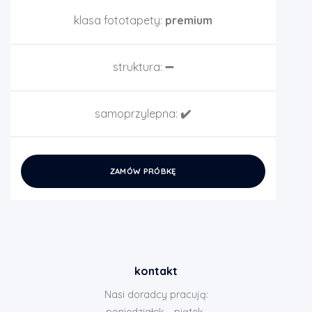
klasa fototapety:
premium
struktura:
➖
samoprzylepna:
✔️
ZAMÓW PRÓBKĘ
kontakt
Nasi doradcy pracują:
poniedziałek - piątek