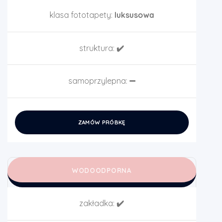
klasa fototapety:
luksusowa
struktura:
✔️
samoprzylepna:
➖
ZAMÓW PRÓBKĘ
WODOODPORNA
zakładka:
✔️