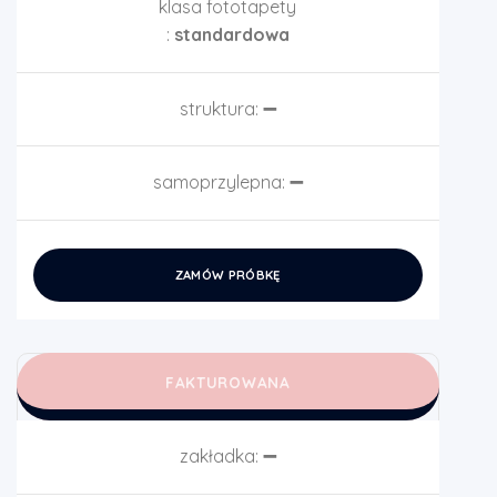
klasa fototapety
:
standardowa
struktura:
➖
samoprzylepna:
➖
ZAMÓW PRÓBKĘ
FAKTUROWANA
zakładka:
➖