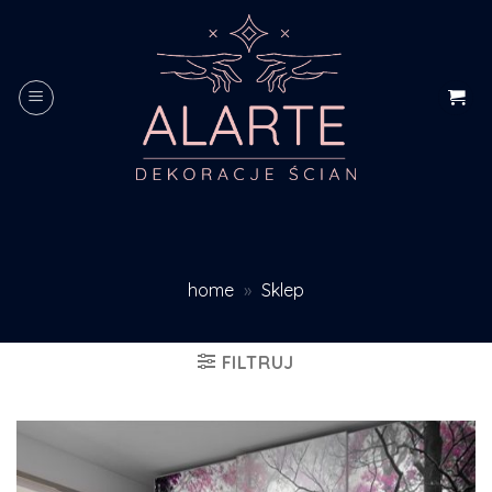
Skip
to
content
home
»
Sklep
FILTRUJ