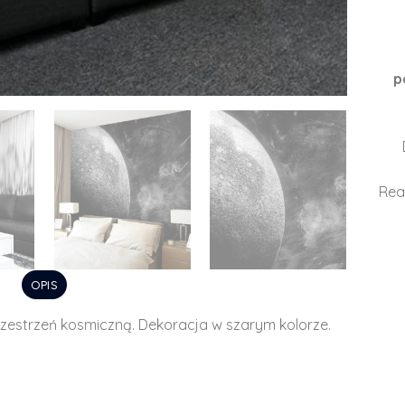
p
Rea
OPIS
zestrzeń kosmiczną. Dekoracja w szarym kolorze.