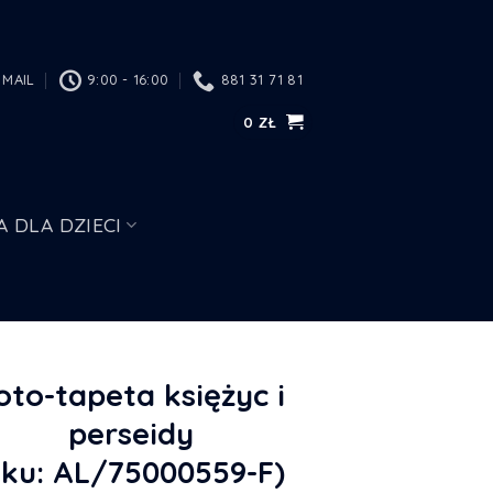
MAIL
9:00 - 16:00
881 31 71 81
0
ZŁ
A DLA DZIECI
oto-tapeta księżyc i
perseidy
sku: AL/75000559-F)