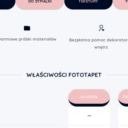
DO SYPIALNI
TEKSTURY
T
armowe próbki materiałów
Bezpłatna pomoc dekorato
wnętrz
WŁAŚCIWOŚCI FOTOTAPET
GŁADKA
F
➖