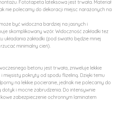
montażu. Fototapeta lateksowa jest trwała. Materiał
dnak nie polecamy do dekoracji miejsc narażonych na
może być widoczna bardziej na jasnych i
ępuje skomplikowany wzór. Widoczność zakładki tez
u układania zakładki (pod światło będzie mniej
rzucać minimalny cień).
woczesnego betonu jest trwała, zniweluje lekkie
i mięsisty pokryty od spodu flizeliną. Dzięki temu
dporny na lekkie pocieranie, jednak nie polecamy do
y dotyk i mocne zabrudzenia. Do intensywnie
tkowe zabezpieczenie ochronnym laminatem