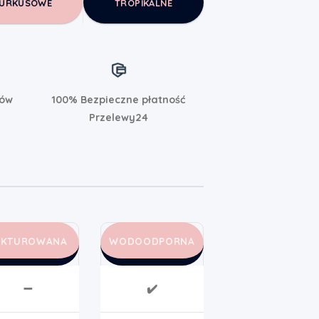
URKUSOWE
TROPIKALNE
rów
100% Bezpieczne płatność
Przelewy24
AKTUROWANA
WODOODPORNA
➖
✔️