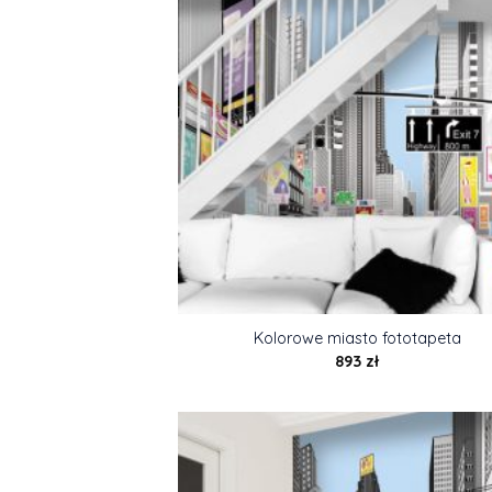
Kolorowe miasto fototapeta
893
zł