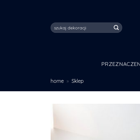
Skip
to
content
Szukaj:
PRZEZNACZEN
home
»
Sklep