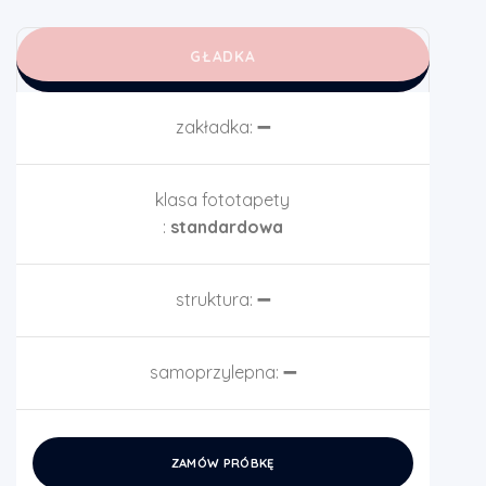
GŁADKA
zakładka:
➖
klasa fototapety
:
standardowa
struktura:
➖
samoprzylepna:
➖
ZAMÓW PRÓBKĘ