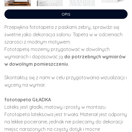
OPIS
Przepiękna fototapeta z paskami zebry, sprawdzi się
świetne jako dekoracja salonu. Tapeta w w odcieniach
szarości z modnym motywem.
Fototapetę możemy przygotować w dowolnych
wymiarach i dopasować ją
do potrzebnych wymiarów
w dowolnym pomieszczeniu
.
Skontaktuj się z nami w celu przygotowania wizualizacji i
wyceny na wymiar.
fototapeta GŁADKA
Lateks jest gładki, matowy i prosty w montażu.
Fototapeta lateksowa jest trwała. Materiał jest odporny
na lekkie pocieranie, jednak nie polecamy do dekoracji
miejsc narażonych na częsty dotyk i mocne