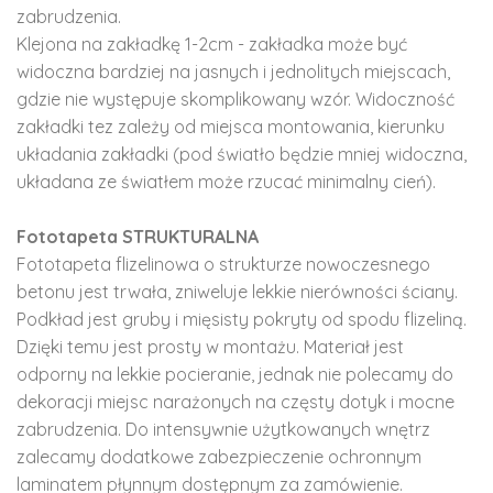
zabrudzenia.
Klejona na zakładkę 1-2cm - zakładka może być
widoczna bardziej na jasnych i jednolitych miejscach,
gdzie nie występuje skomplikowany wzór. Widoczność
zakładki tez zależy od miejsca montowania, kierunku
układania zakładki (pod światło będzie mniej widoczna,
układana ze światłem może rzucać minimalny cień).
Fototapeta STRUKTURALNA
Fototapeta flizelinowa o strukturze nowoczesnego
betonu jest trwała, zniweluje lekkie nierówności ściany.
Podkład jest gruby i mięsisty pokryty od spodu flizeliną.
Dzięki temu jest prosty w montażu. Materiał jest
odporny na lekkie pocieranie, jednak nie polecamy do
dekoracji miejsc narażonych na częsty dotyk i mocne
zabrudzenia. Do intensywnie użytkowanych wnętrz
zalecamy dodatkowe zabezpieczenie ochronnym
laminatem płynnym dostępnym za zamówienie.