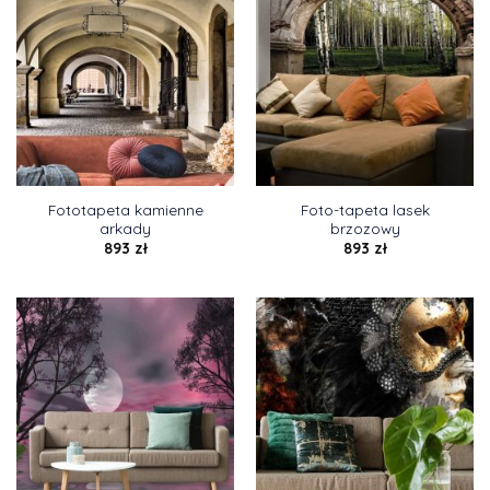
Fototapeta kamienne
Foto-tapeta lasek
arkady
brzozowy
893
zł
893
zł