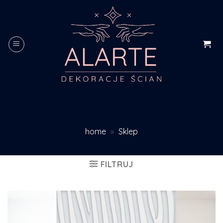
Skip
to
content
home
»
Sklep
FILTRUJ