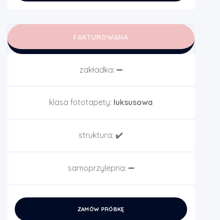
FAKTUROWANA
zakładka:
➖
klasa fototapety:
luksusowa
struktura:
✔️
samoprzylepna:
➖
ZAMÓW PRÓBKĘ