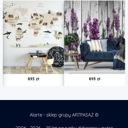
893
zł
893
zł
Alarte - sklep grupy ARTPASAŻ ©
2006 - 2026 — 19 lat na rynku dekoracji wnętrz