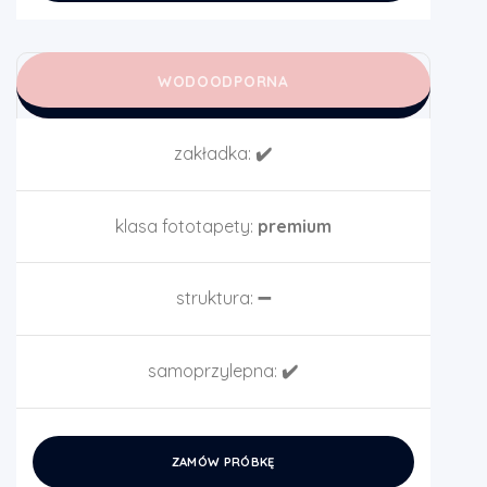
WODOODPORNA
zakładka:
✔️
klasa fototapety:
premium
struktura:
➖
samoprzylepna:
✔️
ZAMÓW PRÓBKĘ